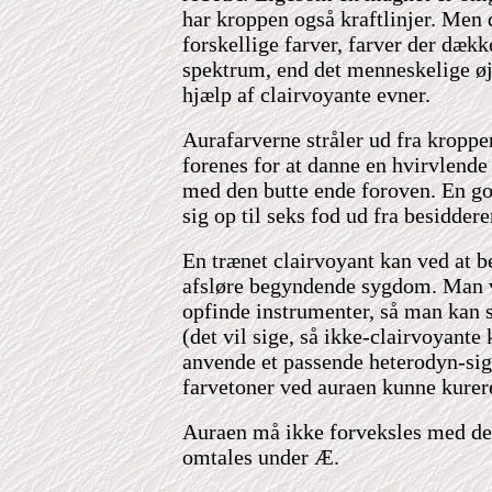
har kroppen også kraftlinjer. Men d
forskellige farver, farver der dække
spektrum, end det menneskelige øj
hjælp af clairvoyante evner.
Aurafarverne stråler ud fra kroppe
forenes for at danne en hvirvlend
med den butte ende foroven. En go
sig op til seks fod ud fra besiddere
En trænet clairvoyant kan ved at b
afsløre begyndende sygdom. Man 
opfinde instrumenter, så man kan s
(det vil sige, så ikke-clairvoyante 
anvende et passende heterodyn-sig
farvetoner ved auraen kunne kurer
Auraen må ikke forveksles med de
omtales under Æ.