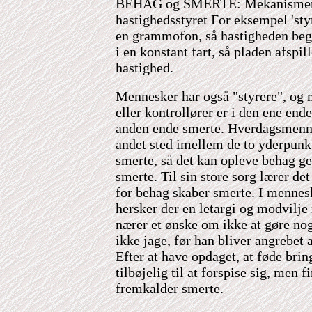
BEHAG og SMERTE: Mekanismer b
hastighedsstyret For eksempel 'styr
en grammofon, så hastigheden beg
i en konstant fart, så pladen afspil
hastighed.
Mennesker har også "styrere", og 
eller kontrollører er i den ene end
anden ende smerte. Hverdagsmennes
andet sted imellem de to yderpunkt
smerte, så det kan opleve behag 
smerte. Til sin store sorg lærer det
for behag skaber smerte. I mennesk
hersker der en letargi og modvilje
nærer et ønske om ikke at gøre no
ikke jage, før han bliver angrebet 
Efter at have opdaget, at føde brin
tilbøjelig til at forspise sig, men f
fremkalder smerte.