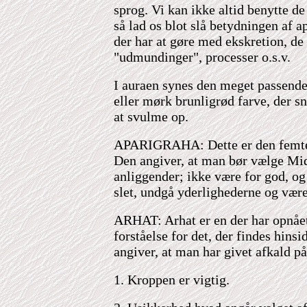
sprog. Vi kan ikke altid benytte 
så lad os blot slå betydningen af a
der har at gøre med ekskretion, de 
"udmundinger", processer o.s.v.
I auraen synes den meget passend
eller mørk brunligrød farve, der sn
at svulme op.
APARIGRAHA: Dette er den femte
Den angiver, at man bør vælge Mid
anliggender; ikke være for god, og 
slet, undgå yderlighederne og være
ARHAT: Arhat er en der har opnået
forståelse for det, der findes hinsi
angiver, at man har givet afkald p
1. Kroppen er vigtig.