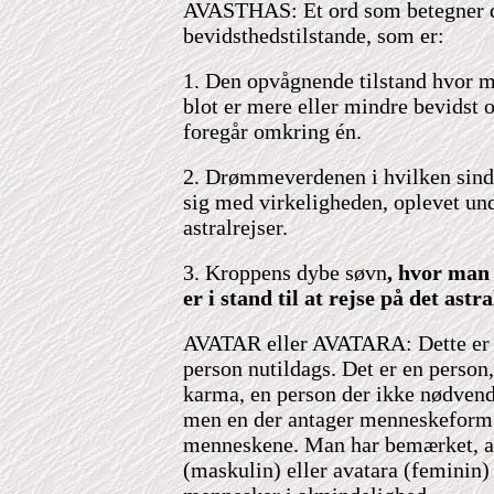
AVASTHAS: Et ord som betegner d
bevidsthedstilstande, som er:
1. Den opvågnende tilstand hvor m
blot er mere eller mindre bevidst 
foregår omkring én.
2. Drømmeverdenen i hvilken sinde
sig med virkeligheden, oplevet und
astralrejser.
3. Kroppens dybe søvn
, hvor ma
er i stand til at rejse på det astra
AVATAR
eller AVATARA: Dette er
person nutildags. Det er en person
karma, en person der ikke nødvend
men en der antager menneskeform 
menneskene. Man har bemærket, at
(maskulin) eller avatara (feminin) 