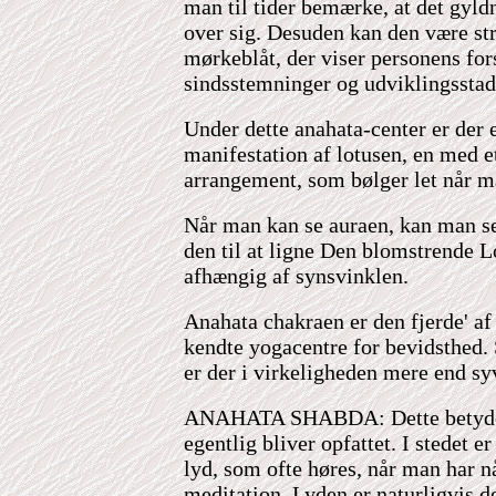
man til tider bemærke, at det gyldn
over sig. Desuden kan den være stri
mørkeblåt, der viser personens for
sindsstemninger og udviklingsstad
Under dette anahata-center er der 
manifestation af lotusen, en med e
arrangement, som bølger let når m
Når man kan se auraen, kan man se 
den til at ligne Den blomstrende Lo
afhængig af synsvinklen.
Anahata chakraen er den fjerde' af
kendte yogacentre for bevidsthed.
er der i virkeligheden mere end sy
ANAHATA SHABDA: Dette betyder 
egentlig bliver opfattet. I stedet er
lyd, som ofte høres, når man har nå
meditation. Lyden er naturligvis 