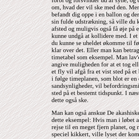
forbi og forsvinder ud af syne, og 
om, hvad der vil ske med den. Men 
befandt dig oppe i en ballon og der
sin fulde udstrækning, så ville du 
afsted og muligvis også få øje på 
kunne undgå at kollidere med. I et 
du kunne se uheldet økomme til fø
klar over det. Eller man kan betrag
timetabel som eksempel. Man lav'e
angive muligheden for at et tog elle
et fly vil afgå fra et vist sted på e
i følge timeplanen, som blot er en
sandsynligheder, vil befordringsm
sted på et bestemt tidspunkt. I næst
dette også ske.
Man kan også anskue De akashiske
dette eksempel: Hvis man i løbet a
rejse til en meget fjern planet, o
speciel kikkert, ville lyset der ko