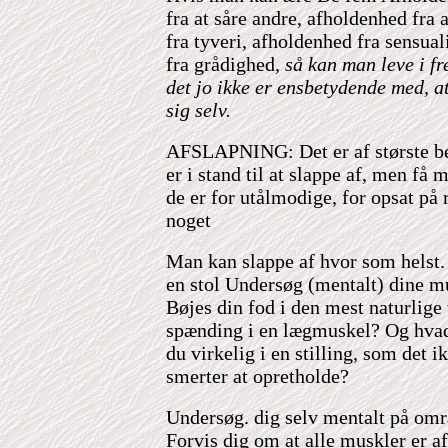
fra at såre andre, afholdenhed fra 
fra tyveri, afholdenhed fra sensua
fra grådighed,
så kan man leve i f
det jo ikke er ensbetydende med, at
sig selv.
AFSLAPNING: Det er af største be
er i stand til at slappe af, men få
de er for utålmodige, for opsat på 
noget
Man kan slappe af hvor som helst. 
en stol Undersøg (mentalt) dine mu
Bøjes din fod i den mest naturlige
spænding i en lægmuskel? Og hvad
du virkelig i en stilling, som det 
smerter at opretholde?
Undersøg. dig selv mentalt på omr
Forvis dig om at alle muskler er a