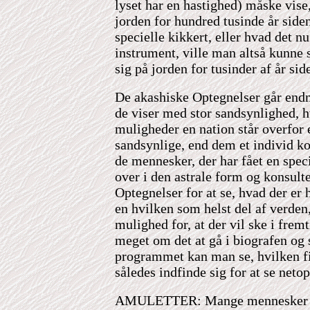
lyset har en hastighed) måske vise
jorden for hundred tusinde år sid
specielle kikkert, eller hvad det n
instrument, ville man altså kunne s
sig på jorden for tusinder af år sid
De akashiske Optegnelser går endn
de viser med stor sandsynlighed, h
muligheder en nation står overfor
sandsynlige, end dem et individ k
de mennesker, der har fået en spec
over i den astrale form og konsult
Optegnelser for at se, hvad der er 
en hvilken som helst del af verden,
mulighed for, at der vil ske i frem
meget om det at gå i biografen og s
programmet kan man se, hvilken fi
således indfinde sig for at se netop
AMULETTER: Mange mennesker an