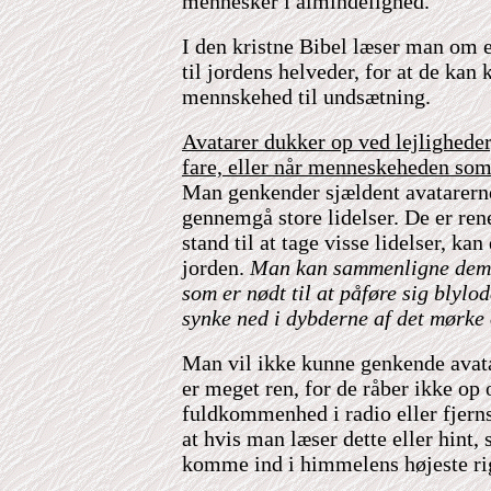
mennesker i almindelighed.
I den kristne Bibel læser man om e
til jordens helveder, for at de ka
mennskehed til undsætning.
Avatarer dukker op ved lejligheder
fare, eller når menneskeheden som a
Man genkender sjældent avatarerne
gennemgå store lidelser. De er rene
stand til at tage visse lidelser, kan
jorden.
Man kan sammenligne dem
som er nødt til at påføre sig blylo
synke ned i dybderne af det mørke
Man vil ikke kunne genkende avat
er meget ren, for de råber ikke op
fuldkommenhed i radio eller fjernsy
at hvis man læser dette eller hint, 
komme ind i himmelens højeste ri