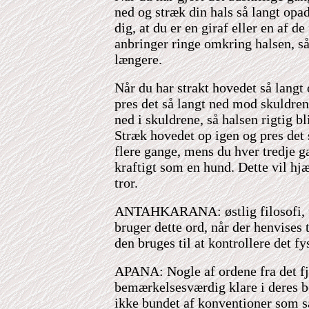
ned og stræk din hals så langt opa
dig, at du er en giraf eller en af d
anbringer ringe omkring halsen, så
længere.
Når du har strakt hovedet så langt
pres det så langt ned mod skuldren
ned i skuldrene, så halsen rigtig b
Stræk hovedet op igen og pres det s
flere gange, mens du hver tredje g
kraftigt som en hund. Dette vil hj
tror.
ANTAHKARANA: østlig filosofi, ve
bruger dette ord, når der henvises 
den bruges til at kontrollere det f
APANA: Nogle af ordene fra det fj
bemærkelsesværdig klare i deres b
ikke bundet af konventioner som s