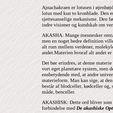
Ajnachakraen er lotusen i øjenhøjde
lotus med kun to kronblade. Den er
sjettesanselige mekanisme. Den før
indre visioner og kundskab om ver
AKASHA: Mange mennesker omtale
men en noget bedre definition vill
alt rum mellem verdener, molekyle
andet.Materien hvoraf alt andet er 
Det bør erindres, at denne materie 
vort eget planetære system, men de
ensbetydende med, at andre unive
materieform. Man kan sige, at de
består af blodceller, kødceller og,
måde, benceller.
AKASHISK: Dette ord bliver som r
forbindelse med
De akashiske Opt