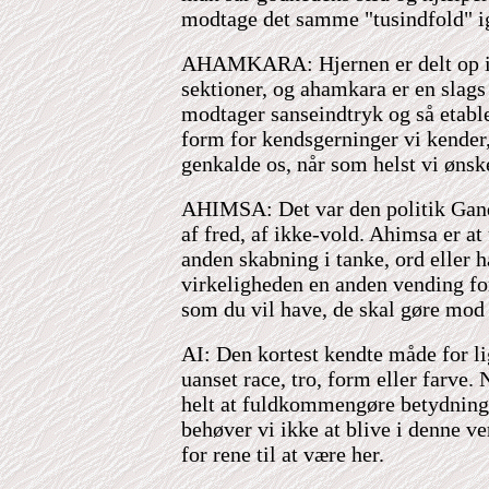
modtage det samme "tusindfold" i
AHAMKARA: Hjernen er delt op i 
sektioner, og ahamkara er en slags
modtager sanseindtryk og så etabl
form for kendsgerninger vi kender
genkalde os, når som helst vi ønske
AHIMSA: Det var den politik Gandh
af fred, af ikke-vold. Ahimsa er a
anden skabning i tanke, ord eller h
virkeligheden en anden vending f
som du vil have, de skal gøre mod 
AI: Den kortest kendte måde for lig
uanset race, tro, form eller farve. N
helt at fuldkommengøre betydninge
behøver vi ikke at blive i denne ve
for rene til at være her.