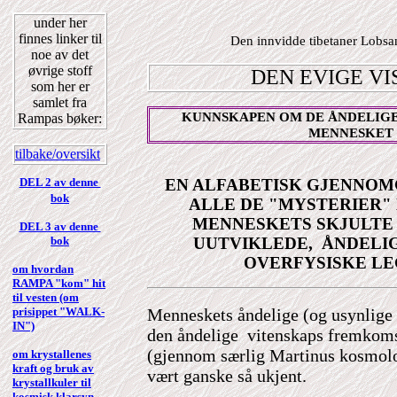
under her
finnes linker til
Den innvidde tibetaner Lob
noe av det
øvrige stoff
DEN EVIGE V
som her er
samlet fra
KUNNSKAPEN OM DE ÅNDELIGE
Rampas bøker:
MENNESKET
tilbake/oversikt
DEL 2 av denne
EN ALFABETISK GJENNO
bok
ALLE DE "MYSTERIER"
MENNESKETS SKJULTE
DEL 3 av denne
bok
UUTVIKLEDE, ÅNDELI
OVERFYSISKE L
om hvordan
RAMPA "kom" hit
til vesten (om
prisippet "WALK-
Menneskets åndelige (og usynlige -
IN")
den åndelige vitenskaps fremkomst
(gjennom særlig Martinus kosmolo
om krystallenes
kraft og bruk av
vært ganske så ukjent.
krystallkuler til
kosmisk klarsyn