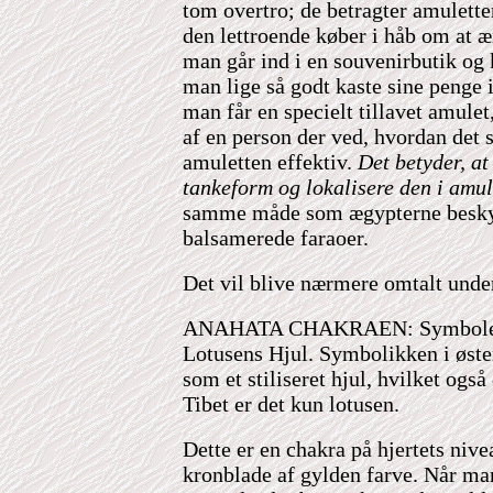
tom overtro; de betragter amulett
den lettroende køber i håb om at æn
man går ind i en souvenirbutik og
man lige så godt kaste sine penge
man får en specielt tillavet amulet, 
af en person der ved, hvordan det s
amuletten effektiv.
Det betyder, a
tankeform og lokalisere den i amu
samme måde som ægypterne besky
balsamerede faraoer.
Det vil blive nærmere omtalt unde
ANAHATA CHAKRAEN: Symbolet f
Lotusens Hjul. Symbolikken i østen
som et stiliseret hjul, hvilket også e
Tibet er det
kun lotusen.
Dette er en chakra på hjertets nive
kronblade af gylden farve. Når man