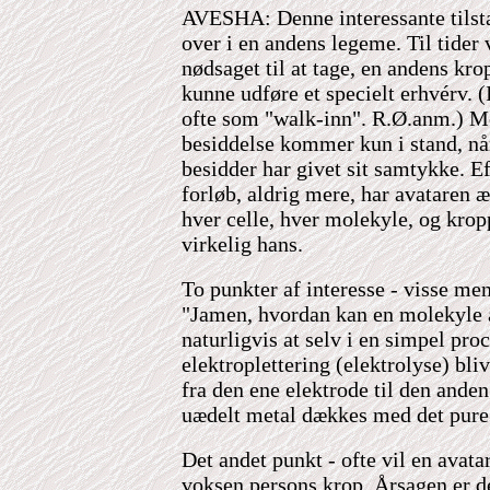
AVESHA
: Denne interessante tilst
over i en andens legeme. Til tider 
nødsaget til at tage, en andens krop
kunne udføre et specielt erhvérv. (
ofte som "walk-inn". R.Ø.anm.) M
besiddelse kommer kun i stand, nå
besidder har givet sit samtykke. Ef
forløb, aldrig mere, har avataren æ
hver celle, hver molekyle, og krop
virkelig hans.
To punkter af interesse - visse men
"Jamen, hvordan kan en molekyle 
naturligvis at selv i en simpel pro
elektroplettering (elektrolyse) bli
fra den ene elektrode til den anden
uædelt metal dækkes med det pure
Det andet punkt - ofte vil en avata
voksen persons krop. Årsagen er de