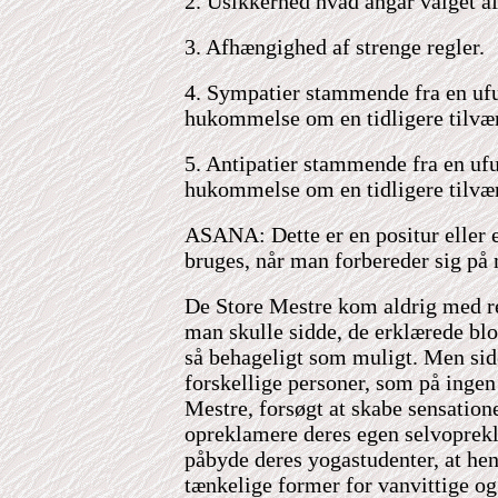
2. Usikkerhed hvad angår valget af 
3. Afhængighed af strenge regler.
4. Sympatier stammende fra en u
hukommelse om en tidligere tilvær
5. Antipatier stammende fra en 
hukommelse om en tidligere tilvær
ASANA: Dette er en positur eller 
bruges, når man forbereder sig på 
De Store Mestre kom aldrig med r
man skulle sidde, de erklærede blo
så behageligt som muligt. Men side
forskellige personer, som på ingen
Mestre, forsøgt at skabe sensatione
opreklamere deres egen selvoprekl
påbyde deres yogastudenter, at heng
tænkelige former for vanvittige og