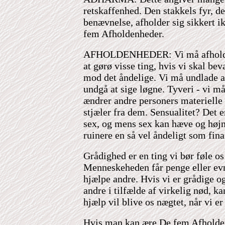
retskaffenhed. Den stakkels fyr, de
benævnelse, afholder sig sikkert i
fem Afholdenheder.
AFHOLDENHEDER: Vi må afholde o
at gørø visse ting, hvis vi skal be
mod det åndelige. Vi må undlade a
undgå at sige løgne. Tyveri - vi må
ændrer andre personers materielle
stjæler fra dem. Sensualitet? Det e
sex, og mens sex kan hæve og højn
ruinere en så vel åndeligt som fina
Grådighed er en ting vi bør føle os
Menneskeheden får penge eller evn
hjælpe andre. Hvis vi er grådige o
andre i tilfælde af virkelig nød, ka
hjælp vil blive os nægtet, når vi er
Hvis man kan ære De fem Afholde