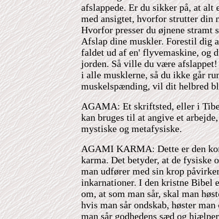
afslappede. Er du sikker på, at alt
med ansigtet, hvorfor strutter di
Hvorfor presser du øjnene stramt
Afslap dine muskler. Forestil dig a
faldet ud af en' flyvemaskine, og d
jorden. Så ville du være afslappet!
i alle musklerne, så du ikke går r
muskelspænding, vil dit helbred bl
AGAMA: Et skriftsted, eller i Tibe
kan bruges til at angive et arbejde
mystiske og metafysiske.
AGAMI KARMA: Dette er den korr
karma. Det betyder, at de fysiske 
man udfører med sin krop påvirker
inkarnationer. I den kristne Bibel 
om, at som man sår, skal man høste,
hvis man sår ondskab, høster man
man sår godhedens sæd og hjælper