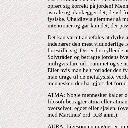
opført sig korrekt på jorden! Men
astrale og planlægger det, de vil fo
fysiske. Uheldigvis glemmer så ma
intentioner og gør kun det, der pa
Det kan varmt anbefales at dyrke as
indebærer den mest vidunderlige f
forestille sig. Det er fortryllende a
Sølvtråden og betragte jordens bye
muligvis fare ud i rummet og se n
Eller hvis man helt forlader den f
man drage til de metafysiske verd
mennesker, der har gjort det forud 
ATMA: Nogle mennesker kalder de
filosofi betragter atma eller atma
overselvet, egoet eller sjælen. (ov
med Martinus' ord. R.Ø.anm.).
AURA
: Ligesom en magnet er omgi