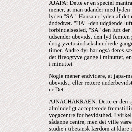
AJAPA: Dette er en speciel mantra
mener, at man udånder med lyden
lyden "SA". Hansa er lyden af det
åndedræt. "HA"
den udgående luft
-
forbindelsesled, "SA" den luft de
udsender ubevidst den lyd femten g
énogtyvetusindsekshundrede gange 
timer. Andre dyr har også deres sær
det fireogtyve gange i minuttet, e
i minuttet
Nogle mener endvidere, at japa-ma
ubevidst, eller rettere underbevids
er Det.
AJNACHAKRAEN: Dette er den sje
almindeligt accepterede fremstilli
yogacentre for bevidsthed. I virkel
sådanne centre, men det ville være
studie i tibetansk lærdom at klare 