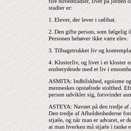
fire hovedstadier, livet på jorden o
stadier er:
1. Elever, der lever i cølibat.
2. Den gifte person, som følgelig i
Personen behøver ikke være elev.
3. Tilbagetrukket liv og kontempla
4. Klosterliv, og livet i et kloster
ensbetydende med et liv i ensomhe
ASMITA: Indbilskhed, egoisme og 
menneskes opstøltede stolthed. E
person udvikler sig, forsvinder asm
ASTEYA: Navnet på den tredje af
Den tredje af Afholdenhederne fo
stjæle, og når man er advaret, er 
at man hverken må stjæle i tanke 