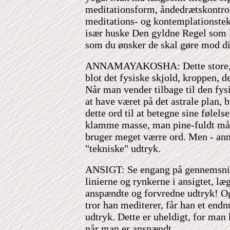
meditationsform, åndedrætskontro
meditations- og kontemplationste
især huske Den gyldne Regel som 
som du ønsker de skal gøre mod di
ANNAMAYAKOSHA: Dette store, l
blot det fysiske skjold, kroppen, d
Når man vender tilbage til den fys
at have været på det astrale plan,
dette ord til at betegne sine følels
klamme masse, man pine-fuldt må 
bruger meget værre ord. Men - an
"tekniske" udtryk.
ANSIGT: Se engang på gennemsnit
linierne og rynkerne i ansigtet, læ
anspændte og forvredne udtryk! O
tror han mediterer, får han et end
udtryk. Dette er uheldigt, for man
når man er anspændt.