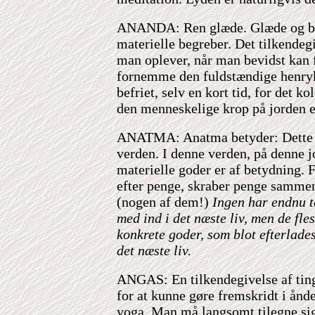
ANANDA: Ren glæde. Glæde og be
materielle begreber. Det tilkendeg
man oplever, når man bevidst kan 
fornemme den fuldstændige henryk
befriet, selv en kort tid, for det ko
den menneskelige krop på jorden e
ANATMA: Anatma betyder: Dette e
verden. I denne verden, på denne jo
materielle goder er af betydning. F
efter penge, skraber penge sammen
(nogen af dem!)
Ingen har endnu t
med ind i det næste liv, men de fles
konkrete goder, som blot efterlades
det næste liv.
ANGAS: En tilkendegivelse af ti
for at kunne gøre fremskridt i ånde
yoga. Man må langsomt tilegne sig