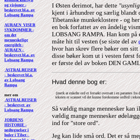
I Østen derimot, har dette
"usynli
og visjoner -
beskrevet bl.a. av
kjent i århundrer og særlig blandt 
Lobsang Rampa
Tibetanske munkeklostere - og her 
AURAEN VISER
en bok forfattet av en åndelig vis
SYKDOMMER -
LOBSANG RAMPA. Han kom på en
om det
menneskelige
måte hit til vesten (se siste del av
energifelt -
hvor han skrev flere bøker om sitt
AURAEN -
disse bøker kom ut i vesten først f
beskrevet bl.a. av
Lobsang Rampa
er første del av boken DEN GA
ASTRALREISER
- beskrevet bl.a.
av Lobsang
Hvad denne bog er:
Rampa
(merk at enkelte ord er forsøkt oversatt i en parantes fra
mer om
teksten er scannet vil det kunne forekomme ordfeil i tekst
ASTRALREISER
- beskrevet av
Så vældig mange mennesker kan ild
Lobsang Rampa
vældig mange mennesker ødelægger
JORDENS
ind for "store ord".
HISTORIE -
nedtegnelser i
Jeg kan lide små ord. Det er så meg
huler i Tibet -
beskrevet bl.a. av