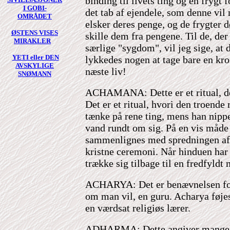
binding til livets ting og en frygt 
I GOBI-
det tab af ejendele, som denne vil
OMRÅDET
elsker deres penge, og de frygter d
ØSTENS VISES
skille dem fra pengene. Til de, der
MIRAKLER
særlige "sygdom", vil jeg sige, at 
YETI eller DEN
lykkedes nogen at tage bare en kro
AVSKYLIGE
næste liv!
SNØMANN
ACHAMANA: Dette er et ritual, de
Det er et ritual, hvori den troende 
tænke på rene ting, mens han nippe
vand rundt om sig. På en vis måde
sammenlignes med spredningen af
kristne ceremoni. Når hinduen har 
trække sig tilbage til en fredfyldt 
ACHARYA: Det er benævnelsen for 
om man vil, en guru. Acharya føjes 
en værdsat religiøs lærer.
ADHARMA: Dette angiver mangel 