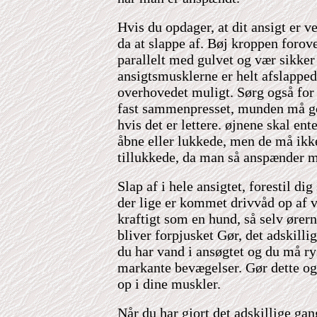
Hvis du opdager, at dit ansigt er ve
da at slappe af. Bøj kroppen forove
parallelt med gulvet og vær sikker 
ansigtsmusklerne er helt afslappe
overhovedet muligt. Sørg også for 
fast sammenpresset, munden må god
hvis det er lettere. øjnene skal en
åbne eller lukkede, men de må ikk
tillukkede, da man så anspænder 
Slap af i hele ansigtet, forestil dig
der lige er kommet drivvåd op af 
kraftigt som en hund, så selv ører
bliver forpjusket Gør, det adskill
du har vand i ansøgtet og du må ry
markante bevægelser. Gør dette og 
op i dine muskler.
Når du har gjort det adskillige gan