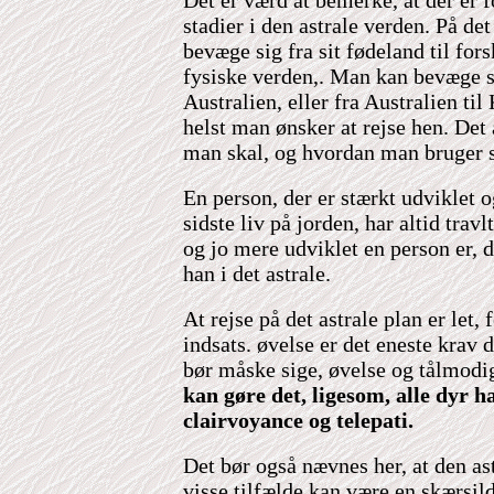
Det er værd at bemerke, at der er f
stadier i den astrale verden. På de
bevæge sig fra sit fødeland til for
fysiske verden,. Man kan bevæge si
Australien, eller fra Australien til
helst man ønsker at rejse hen. Det
man skal, og hvordan man bruger si
En person, der er stærkt udviklet o
sidste liv på jorden, har altid travl
og jo mere udviklet en person er, d
han i det astrale.
At rejse på det astrale plan er let,
indsats. øvelse er det eneste krav d
bør måske sige, øvelse og tålmod
kan gøre det, ligesom, alle dyr h
clairvoyance og telepati.
Det bør også nævnes her, at den ast
visse tilfælde kan være en skærsil