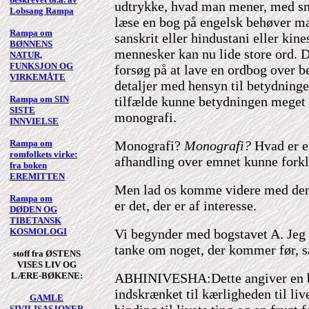
udtrykke, hvad man mener, med sm
Lobsang Rampa
læse en bog på engelsk behøver ma
Rampa om
sanskrit eller hindustani eller kin
BØNNENS
mennesker kan nu lide store ord. De
NATUR,
FUNKSJON OG
forsøg på at lave en ordbog over b
VIRKEMÅTE
detaljer med hensyn til betydningen
Rampa om SIN
tilfælde kunne betydningen meget v
SISTE
monografi.
INNVIELSE
Rampa om
Monografi?
Monografi?
Hvad er e
romfolkets virke:
afhandling over emnet kunne forkl
fra boken
EREMITTEN
Men lad os komme videre med den l
Rampa om
er det, der er af interesse.
DØDEN OG
TIBETANSK
KOSMOLOGI
Vi begynder med bogstavet A. Jeg
tanke om noget, der kommer før, så
stoff fra ØSTENS
VISES LIV OG
LÆRE-BØKENE:
ABHINIVESHA:Dette angiver en b
indskrænket til kærligheden til liv
GAMLE
SIVILISASJONER