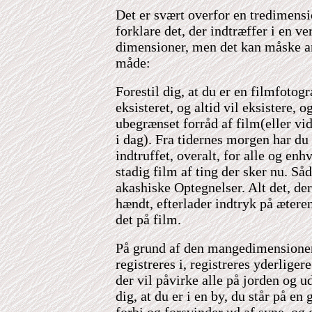
Det er svært overfor en tredimensi
forklare det, der indtræffer i en v
dimensioner, men det kan måske a
måde:
Forestil dig, at du er en filmfotogr
eksisteret, og altid vil eksistere, o
ubegrænset forråd af film(eller v
i dag). Fra tidernes morgen har du 
indtruffet, overalt, for alle og enh
stadig film af ting der sker nu. S
akashiske Optegnelser. Alt det, de
hændt, efterlader indtryk på æter
det på film.
På grund af den mangedimensioner
registreres i, registreres yderliger
der vil påvirke alle på jorden og u
dig, at du er i en by, du står på en 