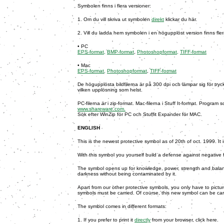
Symbolen finns i flera versioner:
1. Om du vill skriva ut symbolen
direkt
klickar du här.
2. Vill du ladda hem symbolen i en högupplöst version finns flera
• PC
EPS-format,
BMP-format
,
Photoshopformat,
TIFF-format
• Mac
EPS-format,
Photoshopformat
,
TIFF-format
De högupplösta bildfilerna är på 300 dpi och lämpar sig för tryc
vilken upplösning som helst.
PC-filerna är i zip-format. Mac-filerna i Stuff It-format. Program
www.shareware.com.
Sök efter WinZip för PC och Stuffit Exp
ander för MAC.
ENGLISH
This is the newest protective symbol as of 20th of oct. 1999. It
With this symbol you yourself build a defense against negative 
The symbol opens up for knowledge, power, strength and balan
darkness without being contaminated by it.
Apart from our other protective symbols, you only have to picture 
symbols must be carried. Of course, this new symbol can be car
The symbol comes in different formats:
1. If you prefer to print it
directly
from your browser, click here.