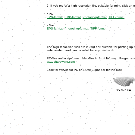
2. If you prefer a high resolution file, suitable for print, click on 
• PC
EPS-format,
BMP-format
,
Photoshopformat,
TIFF-format
• Mac
EPS-format,
Photoshopformat
,
TIFF-format
The high resolution files are in 300 dpi, suitable for printing u
independent and can be used for any print work.
PC-files are in zip-format. Mac-files in Stuff It-format. Programs
www.shareware.com.
Look for WinZip for PC or Stuffit Expander for the Mac.